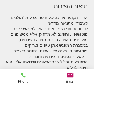
י
תיאור השירות
י
ם
אחרי תקופה ארוכה של חוסר פעילות "הולכים
לכבוד זה אני מזמין אתכם אלי למפגש יצירה
פוטושופי , והפעם לא מרחוק, אלא ממש פנים
במסגרת המפגש אתן טיפים וטריקים
פוטושופים, אענה על שאלות ונתנסה ביצירה
המפגש מוגבל ל 15 הראשונים שירשמו אליו והוא
אופציונלי - בסיום המפגש נצא למפגש צילום
קצר באזור, שבו נקודות צילומיות רבות
Phone
Email
פשוט הרשמו והגיעו.
פרטי איש הקשר
noamma2010@gmail.com