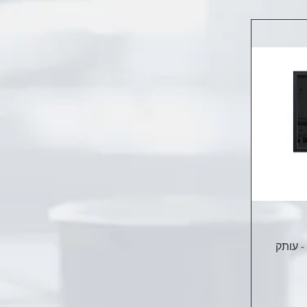
- עותק
ע