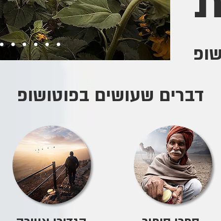
ת
שופ
דברים שעושים בפוטושופ